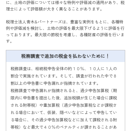
に、土地の評価については様々な特例や評価減の適用があり、税
理士によって評価額が大きく異なることがあります。
税理士法人青木&パートナーズは、豊富な実例をもとに、各種特
例や評価減を検討し、土地の評価を最大限下げるように評価を行
っております。最大限の節税を考慮し、各種財産の評価を行いま
す。
税務調査で追加の税金を払わないために！
税務調査は、相続税申告全体の約１０％、１０人に１人の
割合で実施されています。そして、調査が行われた中で８
割以上の申告書に申告漏れが指摘されています。
税務調査で申告漏れが指摘されると、過少申告加算税（期
限内に申告書を提出した後、追加税額が生じた場合に課税
される附帯税）や重加算税（過少申告加算税などが課税さ
れる場合において、仮装、隠ぺいなどによって申告してい
る場合に、その過少申告加算税などに加えて課税される附
帯税）など最大で４０％のペナルティが課されることがあ