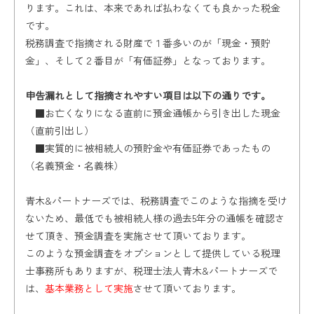
ります。これは、本来であれば払わなくても良かった税金
です。
税務調査で指摘される財産で１番多いのが「現金・預貯
金」、そして２番目が「有価証券」となっております。
申告漏れとして指摘されやすい項目は以下の通りです。
■お亡くなりになる直前に預金通帳から引き出した現金
（直前引出し）
■実質的に被相続人の預貯金や有価証券であったもの
（名義預金・名義株）
青木&パートナーズでは、税務調査でこのような指摘を受け
ないため、最低でも被相続人様の過去5年分の通帳を確認さ
せて頂き、預金調査を実施させて頂いております。
このような預金調査をオプションとして提供している税理
士事務所もありますが、税理士法人青木&パートナーズで
は、
基本業務として実施
させて頂いております。